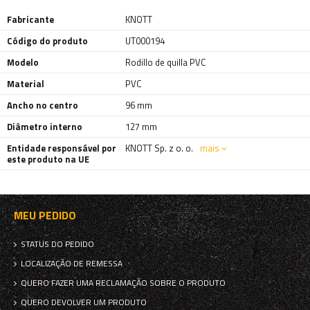
Fabricante
KNOTT
Código do produto
UT000194
Modelo
Rodillo de quilla PVC
Material
PVC
Ancho no centro
96 mm
Diâmetro interno
127 mm
Entidade responsável por
KNOTT Sp. z o. o.
mais
este produto na UE
MEU PEDIDO
STATUS DO PEDIDO
LOCALIZAÇÃO DE REMESSA
QUERO FAZER UMA RECLAMAÇÃO SOBRE O PRODUTO
QUERO DEVOLVER UM PRODUTO