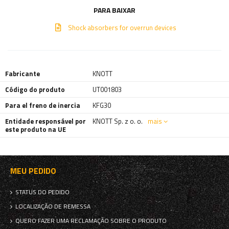
PARA BAIXAR
Shock absorbers for overrun devices
Fabricante
KNOTT
Código do produto
UT001803
Para el freno de inercia
KFG30
Entidade responsável por
KNOTT Sp. z o. o.
mais
este produto na UE
MEU PEDIDO
STATUS DO PEDIDO
LOCALIZAÇÃO DE REMESSA
QUERO FAZER UMA RECLAMAÇÃO SOBRE O PRODUTO