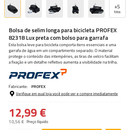
+
5
fotos
Bolsa de selim longa para bicicleta PROFEX
82318 Lux preta com bolso para garrafa
Esta bolsa leve para bicicleta comporta itens essenciais e uma
garrafa de água em um compartimento separado. O material
protege o conteúdo das intempéries, as tiras de velcro facilitam
a fixação e um detalhe refletivo aumenta a visibilidade na trilha.
Fabricante:
PROFEX
Verifique em qual loja você pode ver e compre imediatamente
12,99 €
10,56 €
Preço líquido