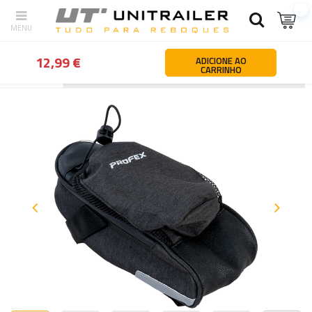
12,99 €
ADICIONE AO
CARRINHO
Atrás
Página principal
Peças e acessórios de automóveis
Aces