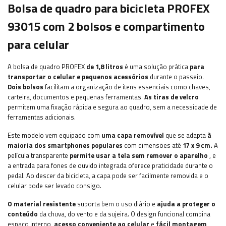
Bolsa de quadro para bicicleta PROFEX
93015 com 2 bolsos e compartimento
para celular
A bolsa de quadro PROFEX
de 1,8 litros
é uma solução prática
para
transportar o celular e pequenos acessórios
durante o passeio.
Dois bolsos
facilitam a organização de itens essenciais como chaves,
carteira, documentos e pequenas ferramentas.
As tiras de velcro
permitem uma fixação rápida e segura ao quadro, sem a necessidade de
ferramentas adicionais.
Este modelo vem equipado com
uma capa removível
que se adapta
à
maioria dos smartphones populares
com dimensões até
17 x 9 cm.
A
película transparente
permite usar a tela sem remover o aparelho
, e
a entrada para fones de ouvido integrada oferece praticidade durante o
pedal. Ao descer da bicicleta, a capa pode ser facilmente removida e o
celular pode ser levado consigo.
O material resistente
suporta bem o uso diário e
ajuda a proteger o
conteúdo
da chuva, do vento e da sujeira. O design funcional combina
espaço interno,
acesso conveniente ao celular
e
fácil montagem
,