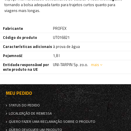
tornando a bolsa adequada tanto para trajetos curtos quanto para
viagens mais longas.
Fabricante
PROFEX
Código do produto
UT016821
Características adicionais
à prova de água
Pojemność
1,8 l
Entidade responsável por
UNI-TARPIN Sp. zo.o.
mais
este produto na UE
MEU PEDIDO
STATUS DO PEDIDO
LOCALIZAÇÃO DE REMESSA
QUERO FAZER UMA RECLAMAÇÃO SOBRE O PRODUTO
QUERO DEVOLVER UM PRODUTO