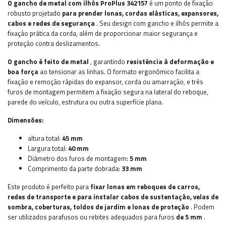
O gancho de metal com ilhós ProPlus 342157
é um ponto de fixação
robusto projetado
para prender lonas, cordas elásticas, expansores,
cabos e redes de segurança
. Seu design com gancho e ilhós permite a
fixação prática da corda, além de proporcionar maior segurança e
proteção contra deslizamentos.
O gancho é feito de metal
, garantindo
resistência à deformação e
boa força
ao tensionar as linhas. O formato ergonômico facilita a
fixação e remoção rápidas do expansor, corda ou amarração, e três
furos de montagem permitem a fixação segura na lateral do reboque,
parede do veículo, estrutura ou outra superfície plana.
Dimensões:
altura total:
45 mm
Largura total:
40 mm
Diâmetro dos furos de montagem:
5 mm
Comprimento da parte dobrada:
33 mm
Este produto é perfeito para
fixar lonas em reboques de carros,
redes de transporte e para instalar cabos de sustentação, velas de
sombra, coberturas, toldos de jardim e lonas de proteção
. Podem
ser utilizados parafusos ou rebites adequados para furos
de 5 mm
.