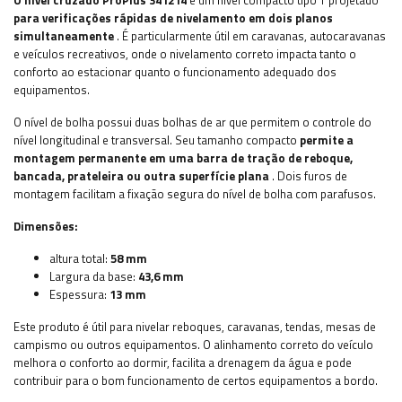
O nível cruzado ProPlus 341214
é um nível compacto tipo T projetado
para verificações rápidas de nivelamento em dois planos
simultaneamente
. É particularmente útil em caravanas, autocaravanas
e veículos recreativos, onde o nivelamento correto impacta tanto o
conforto ao estacionar quanto o funcionamento adequado dos
equipamentos.
O nível de bolha possui duas bolhas de ar que permitem o controle do
nível longitudinal e transversal. Seu tamanho compacto
permite a
montagem permanente em uma barra de tração de reboque,
bancada, prateleira ou outra superfície plana
. Dois furos de
montagem facilitam a fixação segura do nível de bolha com parafusos.
Dimensões:
altura total:
58 mm
Largura da base:
43,6 mm
Espessura:
13 mm
Este produto é útil para nivelar reboques, caravanas, tendas, mesas de
campismo ou outros equipamentos. O alinhamento correto do veículo
melhora o conforto ao dormir, facilita a drenagem da água e pode
contribuir para o bom funcionamento de certos equipamentos a bordo.