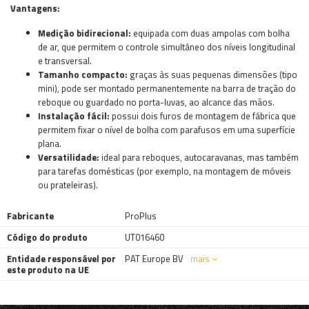
Vantagens:
Medição bidirecional:
equipada com duas ampolas com bolha
de ar, que permitem o controle simultâneo dos níveis longitudinal
e transversal.
Tamanho compacto:
graças às suas pequenas dimensões (tipo
mini), pode ser montado permanentemente na barra de tração do
reboque ou guardado no porta-luvas, ao alcance das mãos.
Instalação fácil:
possui dois furos de montagem de fábrica que
permitem fixar o nível de bolha com parafusos em uma superfície
plana.
Versatilidade:
ideal para reboques, autocaravanas, mas também
para tarefas domésticas (por exemplo, na montagem de móveis
ou prateleiras).
Fabricante
ProPlus
Código do produto
UT016460
Entidade responsável por
PAT Europe BV
mais
este produto na UE