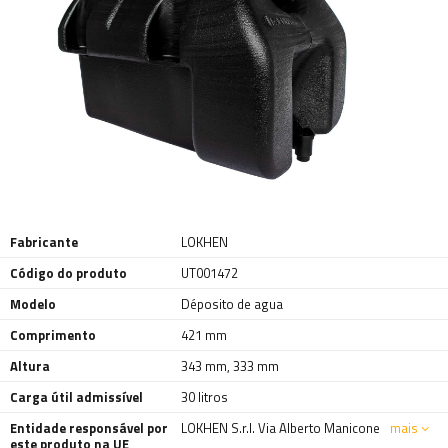
Fabricante
LOKHEN
Código do produto
UT001472
Modelo
Déposito de agua
Comprimento
421 mm
Altura
343 mm
,
333 mm
Carga útil admissível
30 litros
Entidade responsável por
LOKHEN S.r.l. Via Alberto Manicone
mais
este produto na UE