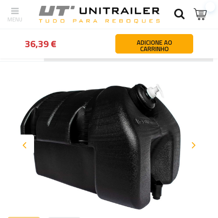
36,39 €
ADICIONE AO
CARRINHO
Atrás
Página principal
Segurança da carga
Caixas de ferramen