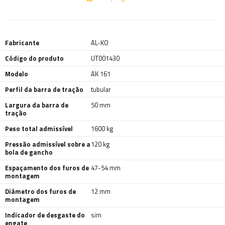
Fabricante
AL-KO
Código do produto
UT001430
Modelo
AK 161
Perfil da barra de tração
tubular
Largura da barra de
50 mm
tração
Peso total admissível
1600 kg
Pressão admissível sobre a
120 kg
bola de gancho
Espaçamento dos furos de
47-54 mm
montagem
Diâmetro dos furos de
12 mm
montagem
Indicador de desgaste do
sim
engate