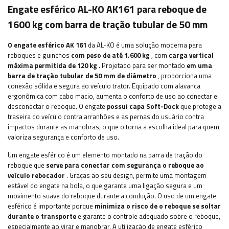
Engate esférico AL-KO AK161 para reboque de
1600 kg com barra de tração tubular de 50 mm
O engate esférico AK 161
da AL-KO é uma solução moderna para
reboques e guinchos
com peso de até 1.600 kg
, com
carga vertical
máxima permitida de 120 kg
. Projetado para ser montado
em uma
barra de tração tubular de 50 mm de diâmetro
, proporciona uma
conexão sólida e segura ao veículo trator. Equipado com alavanca
ergonômica com cabo macio, aumenta o conforto de uso ao conectar e
desconectar o reboque. O engate
possui capa Soft-Dock
que protege a
traseira do veículo contra arranhões e as pernas do usuário contra
impactos durante as manobras, o que o torna a escolha ideal para quem
valoriza segurança e conforto de uso.
Um engate esférico é um elemento montado na barra de tração do
reboque que
serve para conectar com segurança o reboque ao
veículo rebocador
. Graças ao seu design, permite uma montagem
estável do engate na bola, o que garante uma ligação segura e um
movimento suave do reboque durante a condução. O uso de um engate
esférico é importante porque
minimiza o risco de o reboque se soltar
durante o transporte
e garante o controle adequado sobre o reboque,
especialmente ao virar e manobrar. A utilização de engate esférico