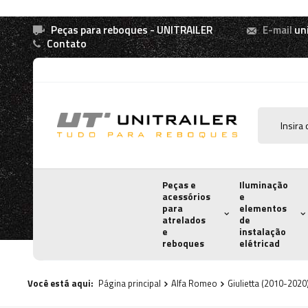
Peças para reboques - UNITRAILER
E-mail
un
Contato
Peças e
Iluminação
acessórios
e
para
elementos
atrelados
de
e
instalação
reboques
elétricad
Você está aqui:
Página principal
Alfa Romeo
Giulietta (2010-2020