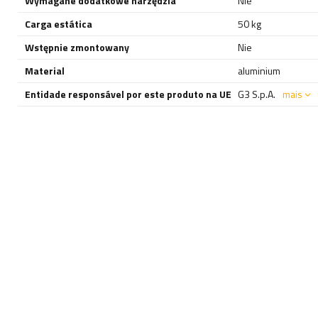
Wymagane dodatkowe narzędzia
Nie
Carga estática
50 kg
Wstępnie zmontowany
Nie
Material
aluminium
Entidade responsável por este produto na UE
G3 S.p.A.
mais