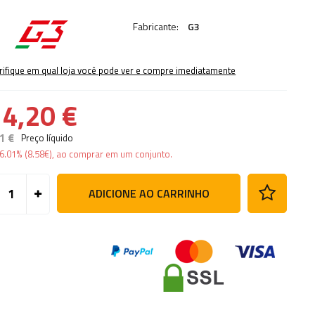
Fabricante:
G3
rifique em qual loja você pode ver e compre imediatamente
4,20 €
1 €
Preço líquido
6.01%
(
8.58
€
), ao comprar em um conjunto.
ADICIONE AO CARRINHO