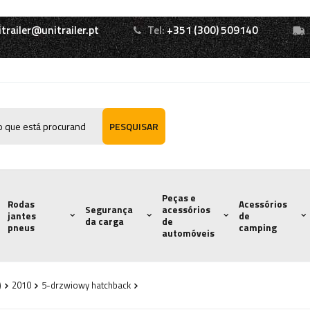
itrailer@unitrailer.pt
Tel:
+351 (300) 509140
PESQUISAR
Peças e
Rodas
Acessórios
Segurança
acessórios
jantes
de
da carga
de
pneus
camping
automóveis
)
2010
5-drzwiowy hatchback