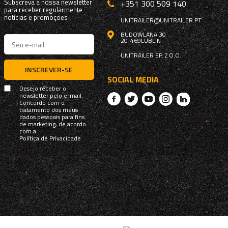
Subscreva a nossa newsletter
+351 300 509 140
para receber regularmente
notícias e promoções
UNITRAILER@UNITRAILER.PT
BUDOWLANA 30
20-469
LUBLIN
UNITRAILER SP. Z O.O.
INSCREVER-SE
SOCIAL MEDIA
Desejo receber o
newsletter pelo e-mail.
Concordo com o
tratamento dos meus
dados pessoais para fins
de marketing, de acordo
com a
Política de Privacidade