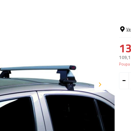
Ve
13
109,1
Poupa