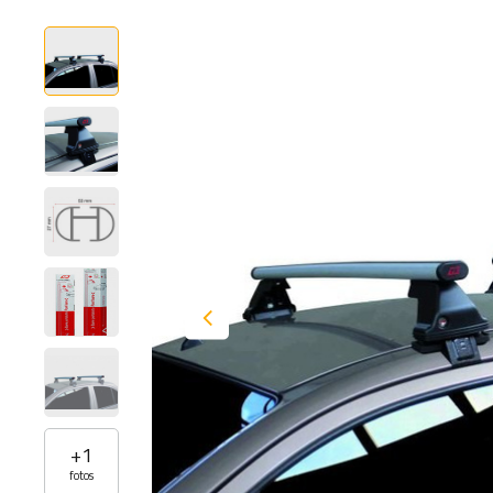
+
1
fotos