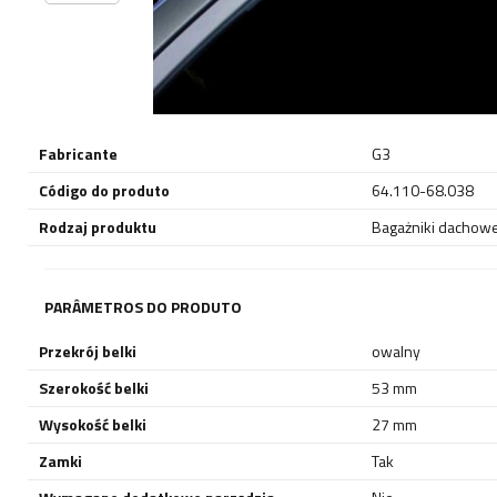
Fabricante
G3
Código do produto
64.110-68.038
Rodzaj produktu
Bagażniki dachow
PARÂMETROS DO PRODUTO
Przekrój belki
owalny
Szerokość belki
53 mm
Wysokość belki
27 mm
Zamki
Tak