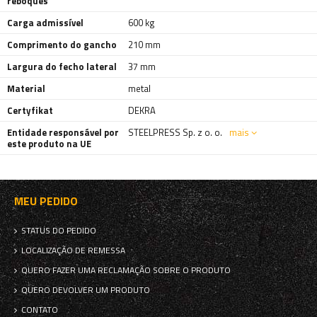
reboques
Carga admissível
600 kg
Comprimento do gancho
210 mm
Largura do fecho lateral
37 mm
Material
metal
Certyfikat
DEKRA
Entidade responsável por
STEELPRESS Sp. z o. o.
mais
este produto na UE
MEU PEDIDO
STATUS DO PEDIDO
LOCALIZAÇÃO DE REMESSA
QUERO FAZER UMA RECLAMAÇÃO SOBRE O PRODUTO
QUERO DEVOLVER UM PRODUTO
CONTATO