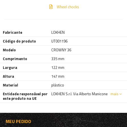
Wheel chocks
Fabricante
LOKHEN
Código do produto
UT001196
Modelo
CROWNY 36
Comprimento
335 mm
Largura
122 mm
Altura
147 mm
Material
plástico
Entidade responsável por
LOKHEN S.r.l. Via Alberto Manicone
mais
este produto na UE
MEU PEDIDO