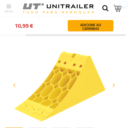
10,99 €
ADICIONE AO
CARRINHO
Atrás
Página principal
Rodas jantes pneus
Cunhas de rodas