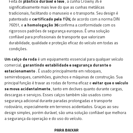
Feita de
plástico durável e leve
, a cunha Crowny 36 é
significativamente mais leve do que as cunhas metálicas
tradicionais, facilitando o manuseio e o transporte. Seu design é
patenteado e
certificado pela TÜV,
de acordo com a norma DIN
76051, e
a homologação 36
confirma a conformidade com os
rigorosos padrões de segurança europeus. É uma solução
confiável para profissionais de transporte que valorizam
durabilidade, qualidade e proteção eficaz do veículo em todas as
condições.
Um calço de roda
é um equipamento essencial para qualquer veículo
comercial,
garantindo estabilidade e segurança durante o
estacionamento
. É usado principalmente em reboques,
semirreboques, caminhões, guinchos e máquinas de construção. Sua
principal função é travar as rodas de forma eficaz e
evitar que o veículo
se mova acidentalmente
, tanto em declives quanto durante cargas,
descargas e serviços. Esses calços também são usados como
segurança adicional durante paradas prolongadas e transporte
rodoviário, especialmente em terrenos acidentados. Graças ao seu
design simples, porém durável, são uma solução confiável que melhora
a segurança da operação e do uso do veículo.
PARA BAIXAR