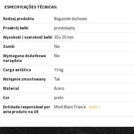
ESPECIFICAÇÕES TÉCNICAS:
Rodzaj produktu
Bagażniki dachowe
Przekrój belki
prostokątny
Wysokość i szerokość belki
30 x 20 mm
Zamki
Nie
Wymagane dodatkowe
Nie
narzędzia
Carga estática
75 kg
Wstępnie zmontowany
Tak
Material
Acero
Cor
preto
Entidade responsável por
Mont Blanc France
mais
este produto na UE