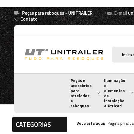
Peças para reboques - UNITRAILER
E-mail
un
Contato
Peças e
Iluminação
acessórios
e
para
elementos
atrelados
de
e
instalação
reboques
elétricad
CATEGORIAS
Você está aqui:
Página principa