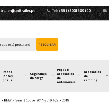
itrailer@unitrailer.pt
Tel:
+351 (300) 509140
PESQUISAR
Peças e
Rodas
Acessórios
Segurança
acessórios
jantes
de
da carga
de
pneus
camping
automóveis
l
BMW
Serie 2 Coupe (2014-2019) F22
2018