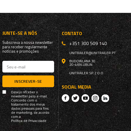
JUNTE-SE A NÓS
CONTATO
Subscreva a nossa newsletter
+351 300 509 140
para receber regularmente
notícias e promoções
UNITRAILER@UNITRAILER.PT
BUDOWLANA 30
20-469
LUBLIN
UNITRAILER SP. Z O.O.
INSCREVER-SE
SOCIAL MEDIA
Desejo receber o
newsletter pelo e-mail.
Concordo com o
tratamento dos meus
dados pessoais para fins
de marketing, de acordo
com a
Política de Privacidade