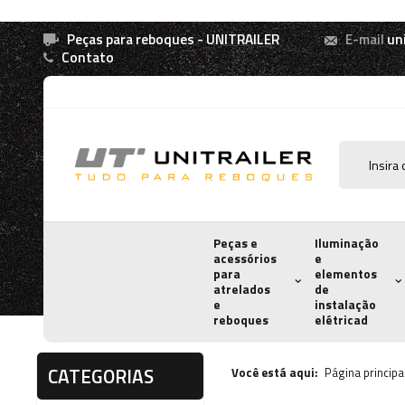
Peças para reboques - UNITRAILER
E-mail
un
Contato
Peças e
Iluminação
acessórios
e
para
elementos
atrelados
de
e
instalação
reboques
elétricad
CATEGORIAS
Você está aqui:
Página principa