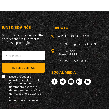
JUNTE-SE A NÓS
CONTATO
Subscreva a nossa newsletter
+351 300 509 140
para receber regularmente
notícias e promoções
UNITRAILER@UNITRAILER.PT
BUDOWLANA 30
20-469
LUBLIN
UNITRAILER SP. Z O.O.
INSCREVER-SE
SOCIAL MEDIA
Desejo receber o
newsletter pelo e-mail.
Concordo com o
tratamento dos meus
dados pessoais para fins
de marketing, de acordo
com a
Política de Privacidade