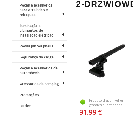
2-DRZWIOW
Peças e acessórios
para atrelados e
reboques
Iluminação e
elementos de
instalação elétricad
Rodas jantes pneus
Segurança da carga
Peças e acessórios de
automóveis
Acessórios de camping
Promoções
Produto disponível em
grandes quantidades
Outlet
91,99 €