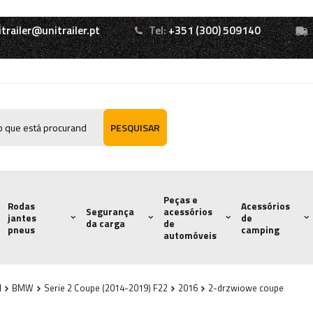
itrailer@unitrailer.pt
Tel:
+351 (300) 509140
PESQUISAR
Peças e
Rodas
Acessórios
Segurança
acessórios
jantes
de
da carga
de
pneus
camping
automóveis
l
BMW
Serie 2 Coupe (2014-2019) F22
2016
2-drzwiowe coupe