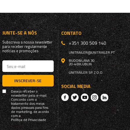
JUNTE-SE A NÓS
CONTATO
Subscreva a nossa newsletter
+351 300 509 140
para receber regularmente
notícias e promoções
UNITRAILER@UNITRAILER.PT
BUDOWLANA 30
20-469
LUBLIN
UNITRAILER SP. Z O.O.
INSCREVER-SE
SOCIAL MEDIA
Desejo receber o
newsletter pelo e-mail.
Concordo com o
tratamento dos meus
dados pessoais para fins
de marketing, de acordo
com a
Política de Privacidade