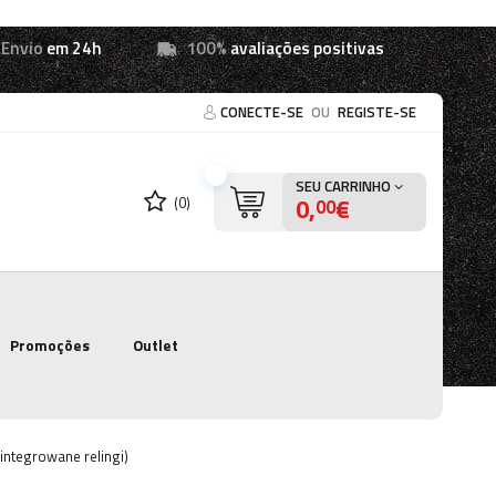
Envio
em 24h
100%
avaliações positivas
CONECTE-SE
OU
REGISTE-SE
SEU CARRINHO
0,
€
(0)
00
Promoções
Outlet
integrowane relingi)