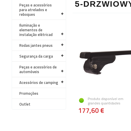
5-DRZWIOWY
Peças e acessórios
para atrelados e
reboques
Iluminação e
elementos de
instalação elétricad
Rodas jantes pneus
Segurança da carga
Peças e acessórios de
automóveis
Acessórios de camping
Promoções
Produto disponível em
grandes quantidades
Outlet
177,60 €