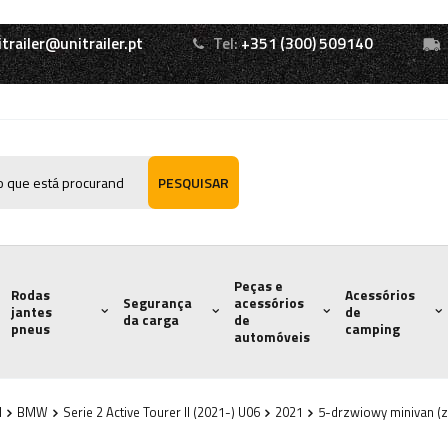
itrailer@unitrailer.pt
Tel:
+351 (300) 509140
PESQUISAR
Peças e
Rodas
Acessórios
Segurança
acessórios
jantes
de
da carga
de
pneus
camping
automóveis
l
BMW
Serie 2 Active Tourer II (2021-) U06
2021
5-drzwiowy minivan (z