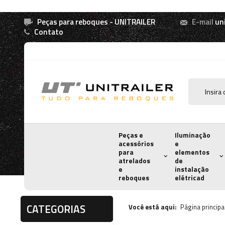
Peças para reboques - UNITRAILER
E-mail
un
Contato
Peças e
Iluminação
acessórios
e
para
elementos
atrelados
de
e
instalação
reboques
elétricad
CATEGORIAS
Você está aqui:
Página principa