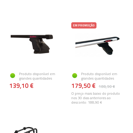
EM PROMOÇÃO
Produto disponível em
Produto disponível em
grandes quantidades
grandes quantidades
139,10 €
179,50 €
188,90 €
O preço mais baixo do produto
nos 30 dias anteriores ao
desconto:
188,90 €