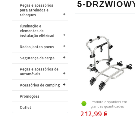
5-DRZWIOW
Peças e acessórios
para atrelados e
reboques
Iluminação e
elementos de
instalação elétricad
Rodas jantes pneus
Segurança da carga
Peças e acessórios de
automóveis
Acessórios de camping
Promoções
Produto disponível em
grandes quantidades
Outlet
212,99 €