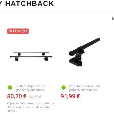
Y HATCHBACK
N
EM PROMOÇÃO
Produto disponível em
Produto disponível em
grandes quantidades
grandes quantidades
80,70 €
91,99 €
94,99 €
O preço mais baixo do produto nos
30 dias anteriores ao desconto:
94,99 €