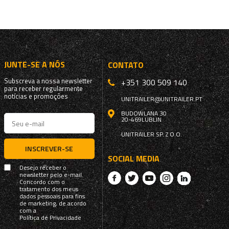
JUNTE-SE A NÓS
CONTATO
Subscreva a nossa newsletter
+351 300 509 140
para receber regularmente
notícias e promoções
UNITRAILER@UNITRAILER.PT
BUDOWLANA 30
20-469
LUBLIN
UNITRAILER SP. Z O.O.
INSCREVER-SE
SOCIAL MEDIA
Desejo receber o
newsletter pelo e-mail.
Concordo com o
tratamento dos meus
dados pessoais para fins
de marketing, de acordo
com a
Política de Privacidade