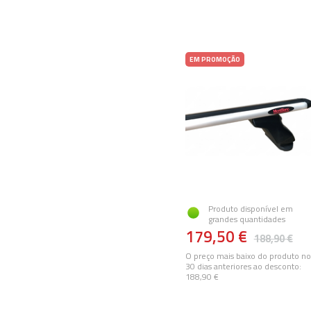
EM PROMOÇÃO
Produto disponível em
grandes quantidades
179,50 €
188,90 €
O preço mais baixo do produto no
30 dias anteriores ao desconto:
188,90 €