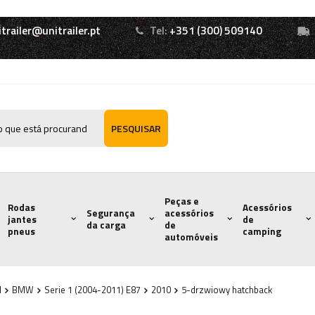
itrailer@unitrailer.pt
Tel:
+351 (300) 509140
PESQUISAR
Peças e
Rodas
Acessórios
Segurança
acessórios
jantes
de
da carga
de
pneus
camping
automóveis
l
BMW
Serie 1 (2004-2011) E87
2010
5-drzwiowy hatchback