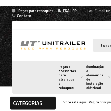
Peças para reboques - UNITRAILER
E-mail
un
Contato
Peças e
Iluminação
acessórios
e
para
elementos
atrelados
de
e
instalação
reboques
elétricad
CATEGORIAS
Você está aqui:
Página principa