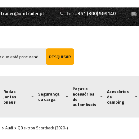
itrailer@unitrailer.pt
Tel:
+351 (300) 509140
PESQUISAR
Peças e
Rodas
Acessórios
Segurança
acessórios
jantes
de
da carga
de
pneus
camping
automóveis
l
Audi
Q8 e-tron Sportback (2020-)