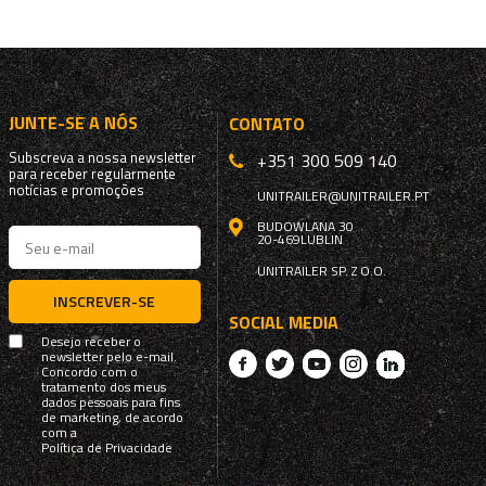
JUNTE-SE A NÓS
CONTATO
Subscreva a nossa newsletter
+351 300 509 140
para receber regularmente
notícias e promoções
UNITRAILER@UNITRAILER.PT
BUDOWLANA 30
20-469
LUBLIN
UNITRAILER SP. Z O.O.
INSCREVER-SE
SOCIAL MEDIA
Desejo receber o
newsletter pelo e-mail.
Concordo com o
tratamento dos meus
dados pessoais para fins
de marketing, de acordo
com a
Política de Privacidade