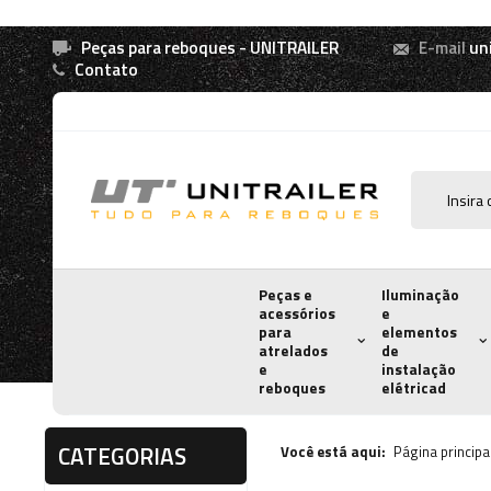
Peças para reboques - UNITRAILER
E-mail
un
Contato
Peças e
Iluminação
acessórios
e
para
elementos
atrelados
de
e
instalação
reboques
elétricad
CATEGORIAS
Você está aqui:
Página principa