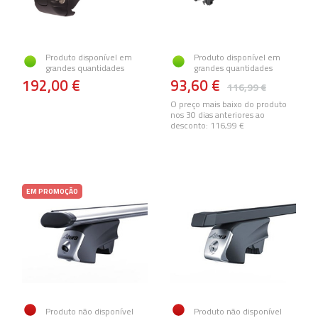
Produto disponível em
Produto disponível em
grandes quantidades
grandes quantidades
192,00 €
93,60 €
116,99 €
O preço mais baixo do produto
nos 30 dias anteriores ao
desconto:
116,99 €
EM PROMOÇÃO
Produto não disponível
Produto não disponível