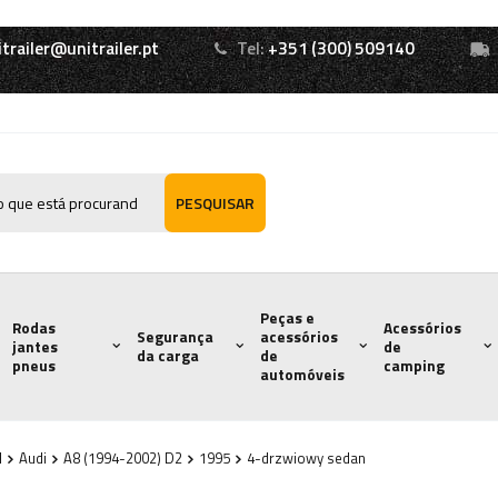
itrailer@unitrailer.pt
Tel:
+351 (300) 509140
PESQUISAR
Peças e
Rodas
Acessórios
Segurança
acessórios
jantes
de
da carga
de
pneus
camping
automóveis
l
Audi
A8 (1994-2002) D2
1995
4-drzwiowy sedan