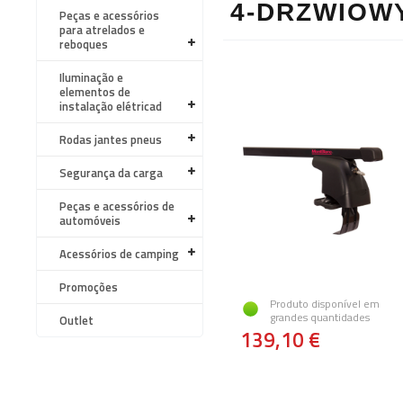
4-DRZWIOW
Peças e acessórios
para atrelados e
reboques
Iluminação e
elementos de
instalação elétricad
Rodas jantes pneus
Segurança da carga
Peças e acessórios de
automóveis
Acessórios de camping
Promoções
Produto disponível em
grandes quantidades
Outlet
139,10 €