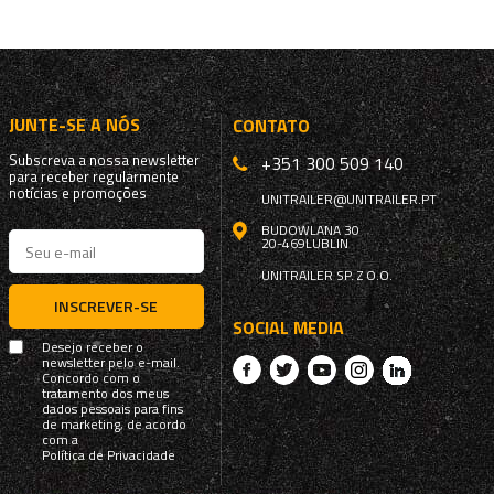
JUNTE-SE A NÓS
CONTATO
Subscreva a nossa newsletter
+351 300 509 140
para receber regularmente
notícias e promoções
UNITRAILER@UNITRAILER.PT
BUDOWLANA 30
20-469
LUBLIN
UNITRAILER SP. Z O.O.
INSCREVER-SE
SOCIAL MEDIA
Desejo receber o
newsletter pelo e-mail.
Concordo com o
tratamento dos meus
dados pessoais para fins
de marketing, de acordo
com a
Política de Privacidade