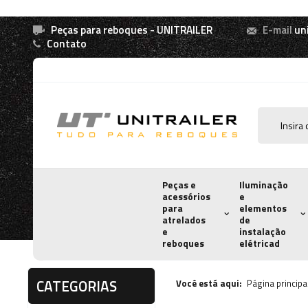
Peças para reboques - UNITRAILER
E-mail
un
Contato
Peças e
Iluminação
acessórios
e
para
elementos
atrelados
de
e
instalação
reboques
elétricad
CATEGORIAS
Você está aqui:
Página principa