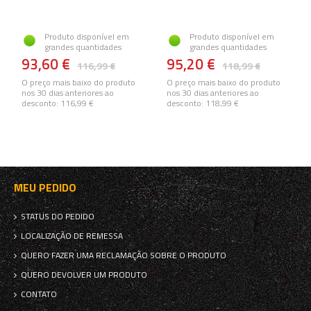
Produto disponível em
Produto disponível em
grandes quantidades
grandes quantidades
93,60 €
95,20 €
116,99 €
118,99 €
O preço mais baixo do produto
O preço mais baixo do produto
nos 30 dias anteriores ao
nos 30 dias anteriores ao
desconto:
116,99 €
desconto:
118,99 €
MEU PEDIDO
STATUS DO PEDIDO
LOCALIZAÇÃO DE REMESSA
QUERO FAZER UMA RECLAMAÇÃO SOBRE O PRODUTO
QUERO DEVOLVER UM PRODUTO
CONTATO