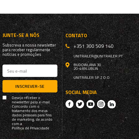
JUNTE-SE A NÓS
CONTATO
Subscreva a nossa newsletter
+351 300 509 140
para receber regularmente
notícias e promoções
UNITRAILER@UNITRAILER.PT
BUDOWLANA 30
20-469
LUBLIN
UNITRAILER SP. Z O.O.
INSCREVER-SE
SOCIAL MEDIA
Desejo receber o
newsletter pelo e-mail.
Concordo com o
tratamento dos meus
dados pessoais para fins
de marketing, de acordo
com a
Política de Privacidade