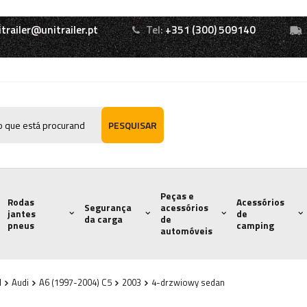
itrailer@unitrailer.pt
Tel:
+351 (300) 509140
PESQUISAR
Peças e
Rodas
Acessórios
Segurança
acessórios
jantes
de
da carga
de
pneus
camping
automóveis
l
Audi
A6 (1997-2004) C5
2003
4-drzwiowy sedan