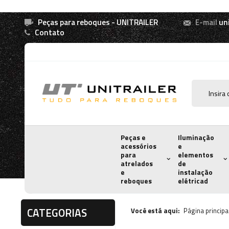
Peças para reboques - UNITRAILER
E-mail
un
Contato
Peças e
Iluminação
acessórios
e
para
elementos
atrelados
de
e
instalação
reboques
elétricad
CATEGORIAS
Você está aqui:
Página principa