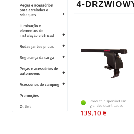
4-DRZWIOW
Peças e acessórios
para atrelados e
reboques
Iluminação e
elementos de
instalação elétricad
Rodas jantes pneus
Segurança da carga
Peças e acessórios de
automóveis
Acessórios de camping
Promoções
Produto disponível em
grandes quantidades
Outlet
139,10 €