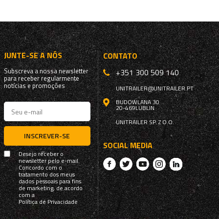
JUNTE-SE A NÓS
CONTATO
Subscreva a nossa newsletter
+351 300 509 140
para receber regularmente
notícias e promoções
UNITRAILER@UNITRAILER.PT
BUDOWLANA 30
20-469
LUBLIN
UNITRAILER SP. Z O.O.
INSCREVER-SE
SOCIAL MEDIA
Desejo receber o
newsletter pelo e-mail.
Concordo com o
tratamento dos meus
dados pessoais para fins
de marketing, de acordo
com a
Política de Privacidade