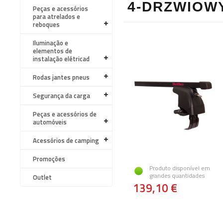
4-DRZWIOW
Peças e acessórios
para atrelados e
reboques
Iluminação e
elementos de
instalação elétricad
Rodas jantes pneus
Segurança da carga
Peças e acessórios de
automóveis
Acessórios de camping
Promoções
Produto disponível em
grandes quantidades
Outlet
139,10 €