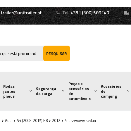
itrailer@unitrailer.pt
Tel:
+351 (300) 509140
PESQUISAR
Peças e
Rodas
Acessórios
Segurança
acessórios
jantes
de
da carga
de
pneus
camping
automóveis
l
Audi
A4 (2008-2015) B8
2012
4-drzwiowy sedan