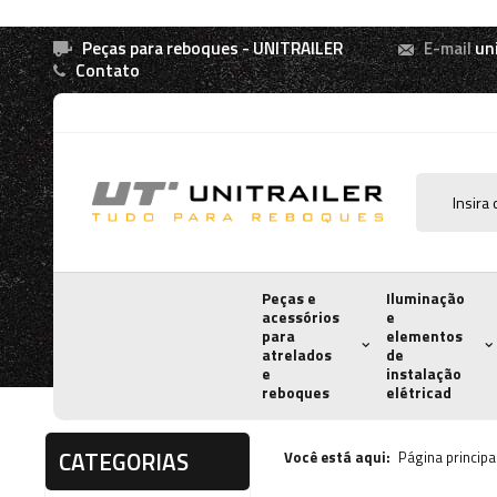
Peças para reboques - UNITRAILER
E-mail
un
Contato
Peças e
Iluminação
acessórios
e
para
elementos
atrelados
de
e
instalação
reboques
elétricad
CATEGORIAS
Você está aqui:
Página principa