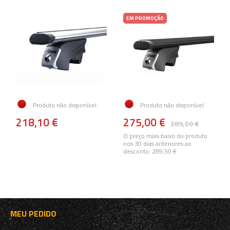
EM PROMOÇÃO
Produto não disponível
Produto não disponível
218,10 €
275,00 €
289,50 €
O preço mais baixo do produto
nos 30 dias anteriores ao
desconto:
289,50 €
MEU PEDIDO