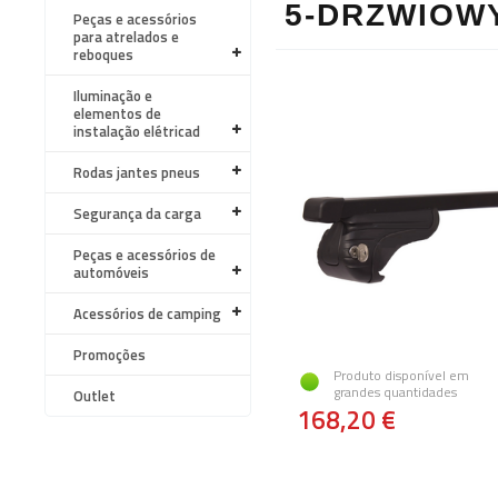
5-DRZWIOWY
Peças e acessórios
para atrelados e
reboques
Iluminação e
elementos de
instalação elétricad
Rodas jantes pneus
Segurança da carga
Peças e acessórios de
automóveis
Acessórios de camping
Promoções
Produto disponível em
grandes quantidades
Outlet
168,20 €