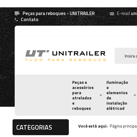
Peças para reboques - UNITRAILER
E-mail
un
Contato
Peças e
Iluminação
acessórios
e
para
elementos
atrelados
de
e
instalação
reboques
elétricad
CATEGORIAS
Você está aqui:
Página principa