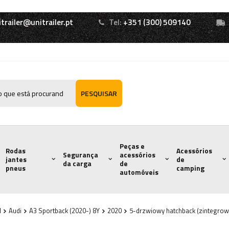
itrailer@unitrailer.pt
Tel:
+351 (300) 509140
PESQUISAR
Peças e
Rodas
Acessórios
Segurança
acessórios
jantes
de
da carga
de
pneus
camping
automóveis
l
Audi
A3 Sportback (2020-) 8Y
2020
5-drzwiowy hatchback (zintegrowa