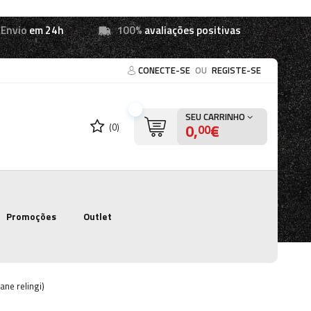
Envio
em 24h
100%
avaliações positivas
CONECTE-SE
OU
REGISTE-SE
SEU CARRINHO
0,
€
(0)
00
Promoções
Outlet
ne relingi)