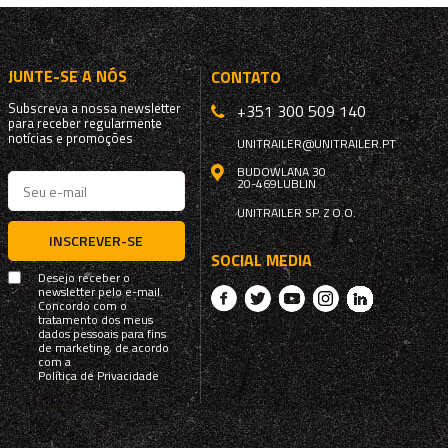
JUNTE-SE A NÓS
CONTATO
Subscreva a nossa newsletter
+351 300 509 140
para receber regularmente
notícias e promoções
UNITRAILER@UNITRAILER.PT
BUDOWLANA 30
20-469
LUBLIN
UNITRAILER SP. Z O.O.
INSCREVER-SE
SOCIAL MEDIA
Desejo receber o
newsletter pelo e-mail.
Concordo com o
tratamento dos meus
dados pessoais para fins
de marketing, de acordo
com a
Política de Privacidade