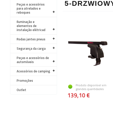
5-DRZWIOW
Peças e acessórios
para atrelados e
reboques
Iluminação e
elementos de
instalação elétricad
Rodas jantes pneus
Segurança da carga
Peças e acessórios de
automóveis
Acessórios de camping
Promoções
Produto disponível em
grandes quantidades
Outlet
139,10 €