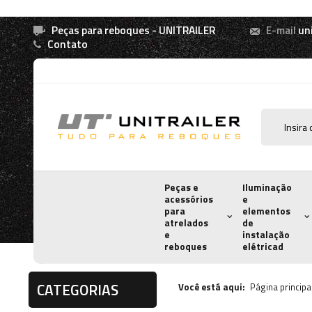
Peças para reboques - UNITRAILER
E-mail
un
Contato
Peças e
Iluminação
acessórios
e
para
elementos
atrelados
de
e
instalação
reboques
elétricad
CATEGORIAS
Você está aqui:
Página principa