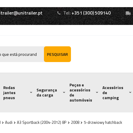
itrailer@unitrailer.pt
Tel:
+351 (300) 509140
PESQUISAR
Peças e
Rodas
Acessórios
Segurança
acessórios
jantes
de
da carga
de
pneus
camping
automóveis
l
Audi
A3 Sportback (2004-2012) 8P
2008
5-drzwiowy hatchback