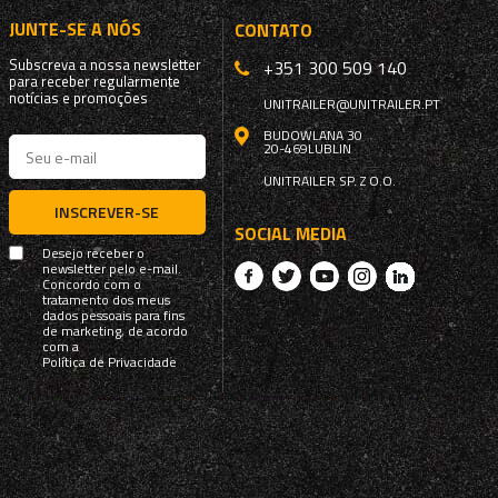
JUNTE-SE A NÓS
CONTATO
Subscreva a nossa newsletter
+351 300 509 140
para receber regularmente
notícias e promoções
UNITRAILER@UNITRAILER.PT
BUDOWLANA 30
20-469
LUBLIN
UNITRAILER SP. Z O.O.
INSCREVER-SE
SOCIAL MEDIA
Desejo receber o
newsletter pelo e-mail.
Concordo com o
tratamento dos meus
dados pessoais para fins
de marketing, de acordo
com a
Política de Privacidade