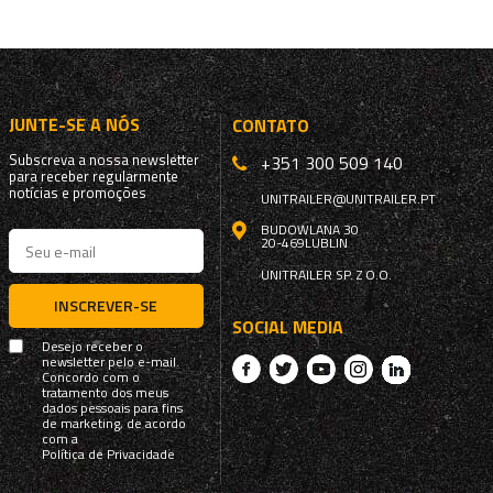
JUNTE-SE A NÓS
CONTATO
Subscreva a nossa newsletter
+351 300 509 140
para receber regularmente
notícias e promoções
UNITRAILER@UNITRAILER.PT
BUDOWLANA 30
20-469
LUBLIN
UNITRAILER SP. Z O.O.
INSCREVER-SE
SOCIAL MEDIA
Desejo receber o
newsletter pelo e-mail.
Concordo com o
tratamento dos meus
dados pessoais para fins
de marketing, de acordo
com a
Política de Privacidade