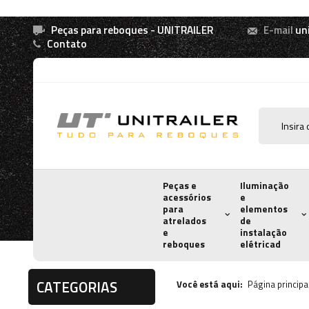
Peças para reboques - UNITRAILER
E-mail
un
Contato
Peças e
Iluminação
acessórios
e
para
elementos
atrelados
de
e
instalação
reboques
elétricad
CATEGORIAS
Você está aqui:
Página principa