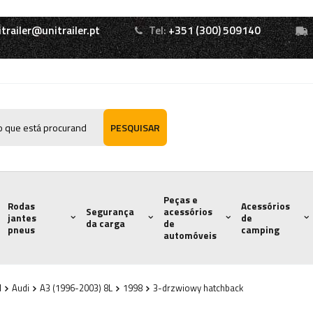
itrailer@unitrailer.pt
Tel:
+351 (300) 509140
PESQUISAR
Peças e
Rodas
Acessórios
Segurança
acessórios
jantes
de
da carga
de
pneus
camping
automóveis
l
Audi
A3 (1996-2003) 8L
1998
3-drzwiowy hatchback