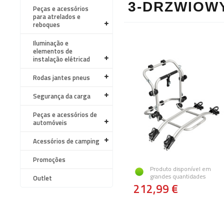
3-DRZWIOW
Peças e acessórios
para atrelados e
reboques
Iluminação e
elementos de
instalação elétricad
Rodas jantes pneus
Segurança da carga
Peças e acessórios de
automóveis
Acessórios de camping
Promoções
Produto disponível em
grandes quantidades
Outlet
212,99 €