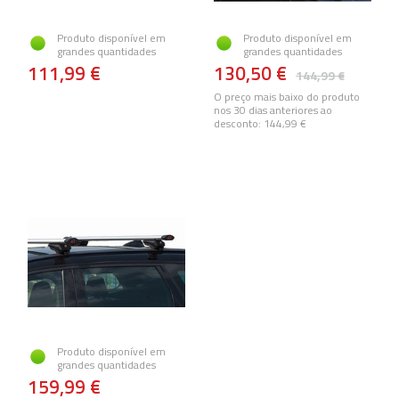
Produto disponível em
Produto disponível em
grandes quantidades
grandes quantidades
111,99 €
130,50 €
144,99 €
O preço mais baixo do produto
nos 30 dias anteriores ao
desconto:
144,99 €
Produto disponível em
grandes quantidades
159,99 €