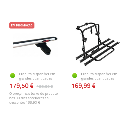
EM PROMOÇÃO
Produto disponível em
Produto disponível em
grandes quantidades
grandes quantidades
179,50 €
169,99 €
188,90 €
O preço mais baixo do produto
nos 30 dias anteriores ao
desconto:
188,90 €