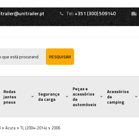
itrailer@unitrailer.pt
Tel:
+351 (300) 509140
PESQUISAR
Peças e
Rodas
Acessórios
Segurança
acessórios
jantes
de
da carga
de
pneus
camping
automóveis
l
Acura
TL (2004-2014)
2006