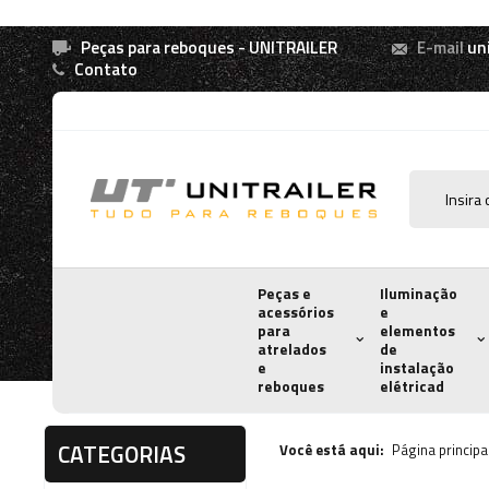
Peças para reboques - UNITRAILER
E-mail
un
Contato
Peças e
Iluminação
acessórios
e
para
elementos
atrelados
de
e
instalação
reboques
elétricad
CATEGORIAS
Você está aqui:
Página principa