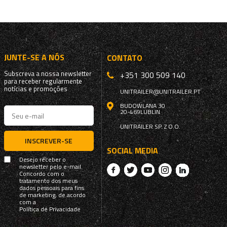
JUNTE-SE A NÓS
CONTATO
Subscreva a nossa newsletter
+351 300 509 140
para receber regularmente
notícias e promoções
UNITRAILER@UNITRAILER.PT
BUDOWLANA 30
20-469
LUBLIN
UNITRAILER SP. Z O.O.
INSCREVER-SE
SOCIAL MEDIA
Desejo receber o
newsletter pelo e-mail.
Concordo com o
tratamento dos meus
dados pessoais para fins
de marketing, de acordo
com a
Política de Privacidade