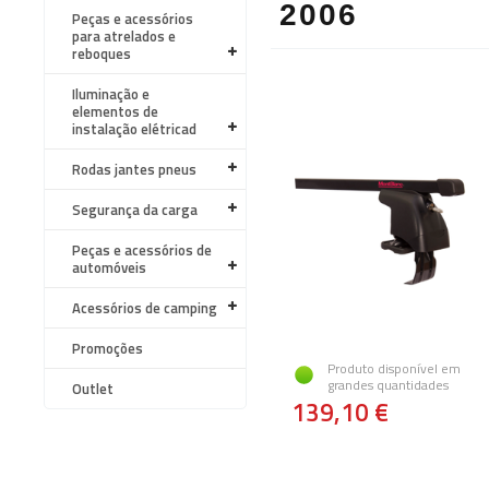
2006
Peças e acessórios
para atrelados e
reboques
Iluminação e
elementos de
instalação elétricad
Rodas jantes pneus
Segurança da carga
Peças e acessórios de
automóveis
Acessórios de camping
Promoções
Produto disponível em
grandes quantidades
Outlet
139,10 €