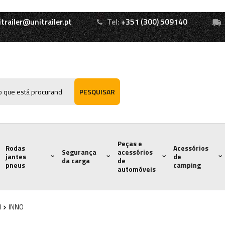
itrailer@unitrailer.pt
Tel:
+351 (300) 509140
PESQUISAR
Peças e
Rodas
Acessórios
Segurança
acessórios
jantes
de
da carga
de
pneus
camping
automóveis
l
INNO