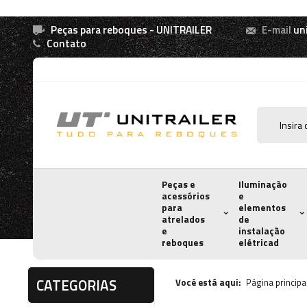
Peças para reboques - UNITRAILER
E-mail
un
Contato
Peças e
Iluminação
acessórios
e
para
elementos
atrelados
de
e
instalação
reboques
elétricad
CATEGORIAS
Você está aqui:
Página principa