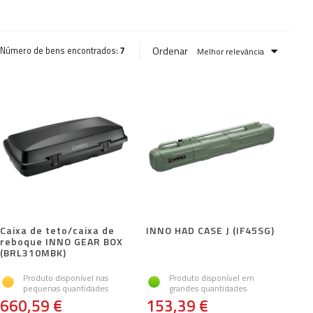
Ordenar
Número de bens encontrados:
7
Melhor relevância
Caixa de teto/caixa de
INNO HAD CASE J (IF45SG)
reboque INNO GEAR BOX
(BRL310MBK)
Produto disponível nas
Produto disponível em
pequenas quantidades
grandes quantidades
660,59 €
153,39 €