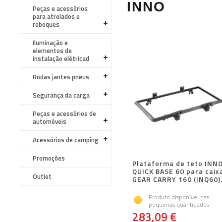
INNO
Peças e acessórios
para atrelados e
reboques
Iluminação e
elementos de
instalação elétricad
Rodas jantes pneus
Segurança da carga
Peças e acessórios de
automóveis
Acessórios de camping
Promoções
Plataforma de teto INN
QUICK BASE 60 para caix
Outlet
GEAR CARRY 160 (INQ60)
Produto disponível nas
pequenas quantidades
283,09 €