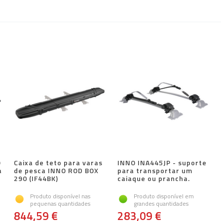
O
Caixa de teto para varas
INNO INA445JP - suporte
a
de pesca INNO ROD BOX
para transportar um
.
290 (IF44BK)
caiaque ou prancha.
Produto disponível nas
Produto disponível em
pequenas quantidades
grandes quantidades
844,59 €
283,09 €