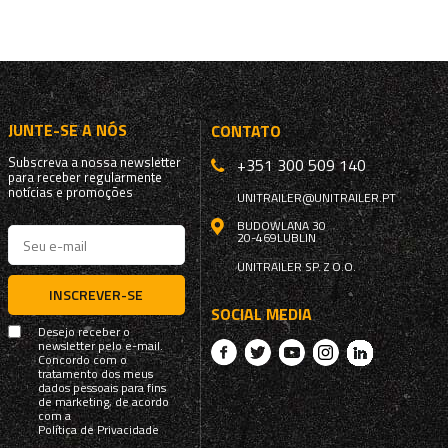
JUNTE-SE A NÓS
CONTATO
Subscreva a nossa newsletter
+351 300 509 140
para receber regularmente
notícias e promoções
UNITRAILER@UNITRAILER.PT
BUDOWLANA 30
20-469
LUBLIN
UNITRAILER SP. Z O.O.
INSCREVER-SE
SOCIAL MEDIA
Desejo receber o
newsletter pelo e-mail.
Concordo com o
tratamento dos meus
dados pessoais para fins
de marketing, de acordo
com a
Política de Privacidade