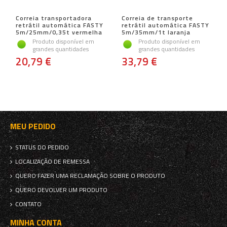
Correia transportadora
Correia de transporte
retrátil automática FASTY
retrátil automática FASTY
5m/25mm/0,35t vermelha
5m/35mm/1t laranja
Produto disponível em
Produto disponível em
grandes quantidades
grandes quantidades
20,79 €
33,79 €
MEU PEDIDO
STATUS DO PEDIDO
LOCALIZAÇÃO DE REMESSA
QUERO FAZER UMA RECLAMAÇÃO SOBRE O PRODUTO
QUERO DEVOLVER UM PRODUTO
CONTATO
MINHA CONTA