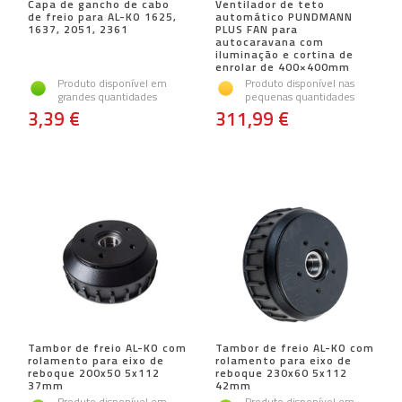
Capa de gancho de cabo
Ventilador de teto
de freio para AL-KO 1625,
automático PUNDMANN
1637, 2051, 2361
PLUS FAN para
autocaravana com
iluminação e cortina de
enrolar de 400×400mm
Produto disponível em
Produto disponível nas
grandes quantidades
pequenas quantidades
3,39 €
311,99 €
Tambor de freio AL-KO com
Tambor de freio AL-KO com
rolamento para eixo de
rolamento para eixo de
reboque 200x50 5x112
reboque 230x60 5x112
37mm
42mm
Produto disponível em
Produto disponível em