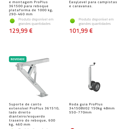
e montagem ProPlus
EasyLevel para campistas
361500 para reboque
e caravanas.
plataforma de 1000 kg,
290-460 mm
Produto disponível em
Produto disponível em
grandes quantidades
grandes quantidades
129,99 €
101,99 €
NOVIDADE
Suporte de canto
Roda guia ProPlus
extensível ProPlus 361510,
341508V02 150kg 48mm
lado direito
550-770mm
dianteiro/esquerdo
traseiro do reboque, 600
kg, 460 mm