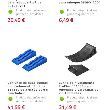
para reboque ProPlus
para reboque 360801AC01
361538V01
Produto disponível em
Produto disponível em
grandes quantidades
grandes quantidades
20,49 €
6,49 €
Conjunto de duas cunhas
Cunha de nivelamento
de nivelamento ProPlus
ProPlus 361563 para
361560 de 3 estágios e 5
reboques e caravanas de
toneladas.
2,5 toneladas
Produto disponível em
Produto disponível em
grandes quantidades
grandes quantidades
41,99 €
31,49 €