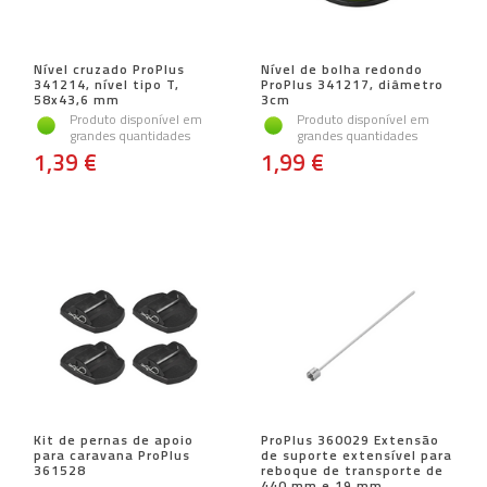
Nível cruzado ProPlus
Nível de bolha redondo
341214, nível tipo T,
ProPlus 341217, diâmetro
58x43,6 mm
3cm
Produto disponível em
Produto disponível em
grandes quantidades
grandes quantidades
1,39 €
1,99 €
Kit de pernas de apoio
ProPlus 360029 Extensão
para caravana ProPlus
de suporte extensível para
361528
reboque de transporte de
440 mm e 19 mm