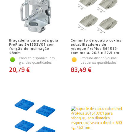
Braçadeira para roda guia
Conjunto de quatro coxins
ProPlus 341532V01 com
estabilizadores de
função de inclinação
reboque ProPlus 361519
48mm
com mola, 20,5 x 27,5 cm.
Produto disponível em
Produto disponível nas
grandes quantidades
pequenas quantidades
20,79 €
83,49 €